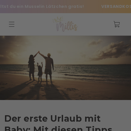
Direkt
 du ein Musselin Lätzchen gratis!
VERSANDKOSTENF
zum
Inhalt
Warenkorb
Der erste Urlaub mit
Baby: Mit diesen Tipps