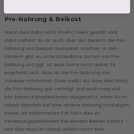
vorbereitet zu sein.
Pre-Nahrung & Beikost
Wenn dein Baby nicht (mehr) mehr gestillt wird,
dann solltest du dir auch über den Bereich der Pre-
Nahrung und Beikost Gedanken machen. In den
Ländern gibt es unterschiedliche Sorten von Pre-
Nahrung und ggf. ist eure Sorte nicht dabei. Es
empfiehlt sich, dass du die Pre-Nahrung von
zuhause mitnimmst. Dann weißt du, dass dein Baby
die Pre-Nahrung gut verträgt und auch mag und
bist keinen Komplikationen ausgesetzt, wenn du im
Urlaub spontan auf eine andere Nahrung umsteigen
musst, Im schlimmsten Fall führt dies zu
Verdauungsproblemen bei deinem kleinen Schatz –
und das muss im Urlaub wirklich nicht sein.