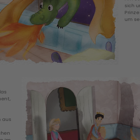
sich 
Prinze
um sei
das
ent,
n aus
chen
in im