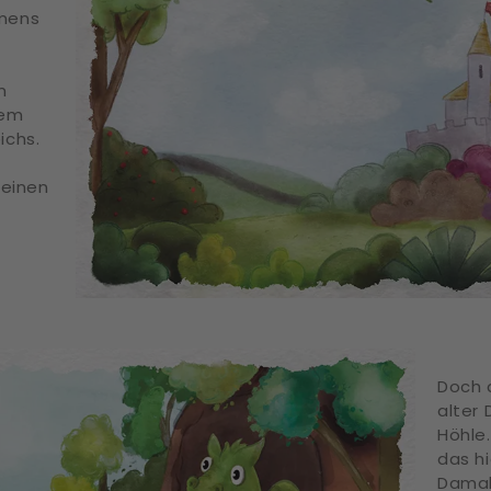
amens
m
nem
ichs.
leinen
Doch 
alter
Höhle
das hi
Damal