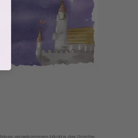
hloss angekommen blickte der Drache