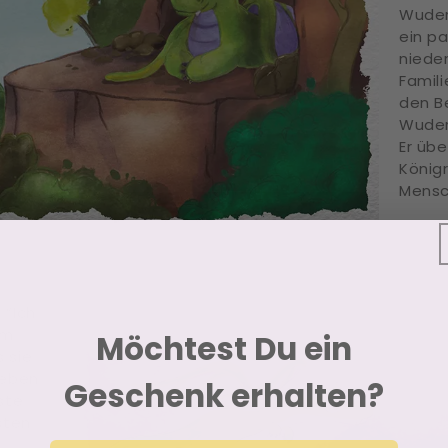
Wuder
ein p
niede
Famili
den B
Wuder
Er übe
König
Mensc
 “Ich
em
Möchtest Du ein
 sie
leben
Geschenk erhalten?
ste
sten