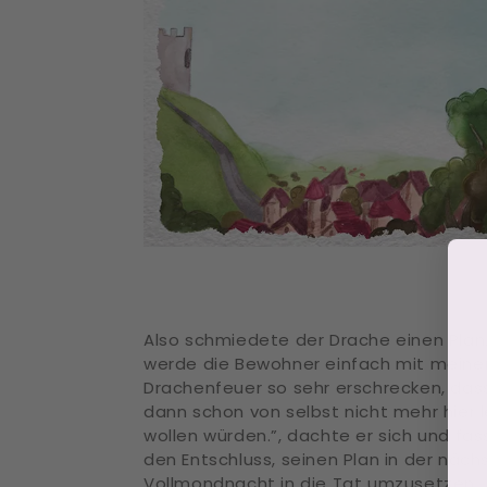
Also schmiedete der Drache einen Plan.
werde die Bewohner einfach mit mein
Drachenfeuer so sehr erschrecken, dass
dann schon von selbst nicht mehr hier 
wollen würden.”, dachte er sich und fas
den Entschluss, seinen Plan in der näch
Vollmondnacht in die Tat umzusetzen.