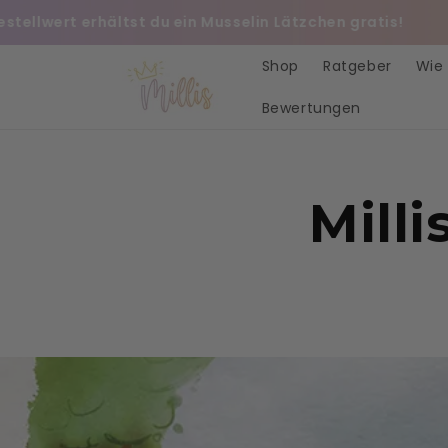
Direkt
ellwert erhältst du ein Musselin Lätzchen gratis!
zum
Inhalt
Shop
Ratgeber
Wie 
Bewertungen
Mill