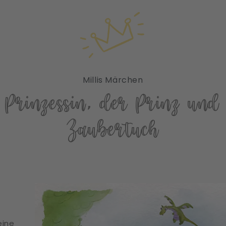
Millis Märchen
 Prinzessin, der Prinz und
Zaubertuch
eine