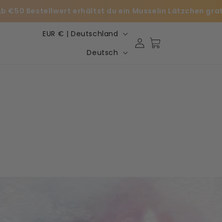
€50 Bestellwert erhältst du ein Musselin Lätzchen gratis!
L
EUR € | Deutschland
Einloggen
Warenkorb
a
S
Deutsch
n
p
d
r
/
a
R
c
e
h
g
e
i
o
n