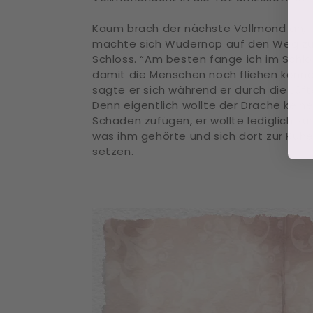
Kaum brach der nächste Vollmond an,
machte sich Wudernop auf den Weg z
Schloss. “Am besten fange ich im Schlo
damit die Menschen noch fliehen könne
sagte er sich während er durch die Lüft
Denn eigentlich wollte der Drache kein
Schaden zufügen, er wollte lediglich zur
was ihm gehörte und sich dort zur Ruh
setzen.