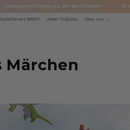
VERSANDKOSTENFREI AB 39€ BESTELLWERT*
🎁 Ab 
funktioniert Millis?
Unser Podcast
Über uns
is Märchen