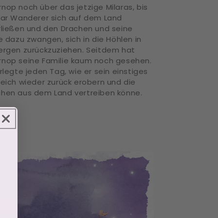
nop noch über das jetzige Milaras, bis
aar Wanderer sich auf dem Land
rließen und den Drachen und seine
e dazu zwangen, sich in die Höhlen in
ergen zurückzuziehen. Seitdem hat
nop seine Familie kaum noch gesehen.
rlegte jeden Tag, wie er sein einstiges
reich wieder zurück erobern und die
hen aus dem Land vertreiben könne.