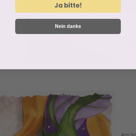
Ja bitte!
um
ss an,
Nein danke
n.”,
e flog.
em
ück,
e
Am Sc