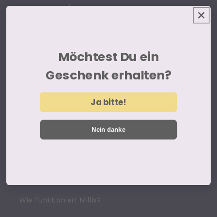
Händlerseite / B2B
Versand und Zahlung
FAQ
Möchtest Du ein
Geschenk erhalten?
Referenzen
Rückerstattungsrichtlinie
Ja bitte!
Nein danke
MEHR
B2B Download Bereich
Fachpersonal / Hebammen
Wie funktioniert Millis?