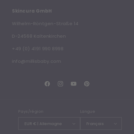
Skincura GmbH
Wilhelm-Röntgen-Straße 14
D-24568 Kaltenkirchen
+49 (0) 4191 990 8998
info@millisbaby.com
Facebook
Instagram
YouTube
Pinterest
Pays/région
Langue
EUR € | Allemagne
Français