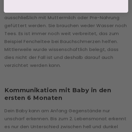
In den ersten 6 Monaten sollten Babys
ausschließlich mit Muttermilch oder Pre-Nahrung
gefüttert werden. Sie brauchen weder Wasser noch
Tees. Es ist immer noch weit verbreitet, das zum
Beispiel Fencheltee bei Bauchschmerzen helfen.
Mittlerweile wurde wissenschaftlich belegt, dass
dies nicht der Fall ist und deshalb darauf auch
verzichtet werden kann.
Kommunikation mit Baby in den
ersten 6 Monaten
Dein Baby kann am Anfang Gegenstände nur
unscharf erkennen. Bis zum 2. Lebensmonat erkennt
es nur den Unterschied zwischen hell und dunkel