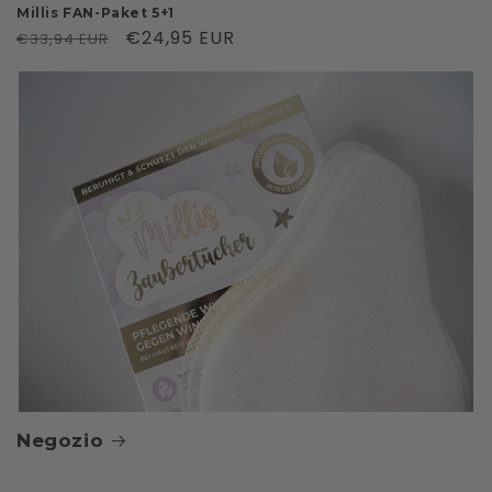
Millis FAN-Paket 5+1
Prezzo
Prezzo
€24,95 EUR
€33,94 EUR
di
scontato
listino
Negozio