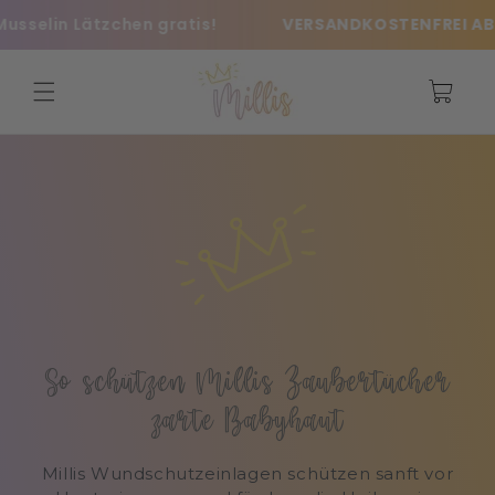
Vai
lin Lätzchen gratis!
VERSANDKOSTENFREI AB 39€
direttamente
ai contenuti
Carrello
So schützen Millis Zaubertücher
zarte Babyhaut
Millis Wundschutzeinlagen schützen sanft vor