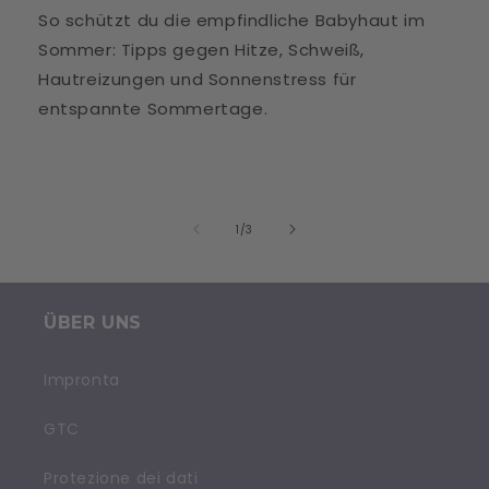
So schützt du die empfindliche Babyhaut im
Sommer: Tipps gegen Hitze, Schweiß,
Hautreizungen und Sonnenstress für
entspannte Sommertage.
su
1
/
3
ÜBER UNS
Impronta
GTC
Protezione dei dati