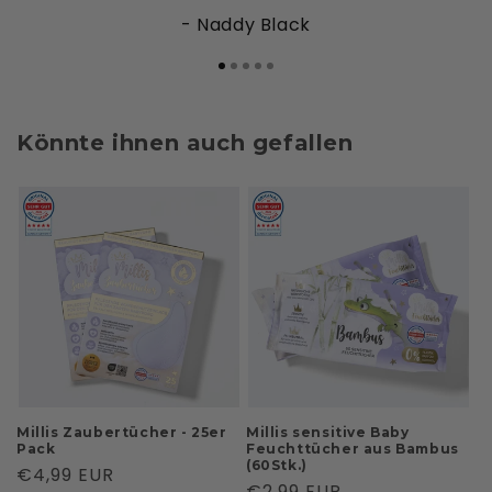
- Naddy Black
Könnte ihnen auch gefallen
Millis Zaubertücher - 25er
Millis sensitive Baby
Pack
Feuchttücher aus Bambus
(60Stk.)
Normaler
€4,99 EUR
Normaler
€2,99 EUR