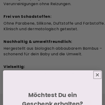
Verunreinigungen ohne Reizungen.
Frei von Schadstoffen:
Ohne Parabene, Silikone, Duftstoffe und Farbstoffe.
Klinisch und dermatologisch getestet.
Nachhaltig & umweltfreundlich:
Hergestellt aus biologisch abbaubarem Bambus –
schonend für dein Baby und die Umwelt.
Vielseitig:
Ideal für Windelwechsel, Hände, Gesicht und
Körper.
Möchtest Du ein
Geschenk erhalten?