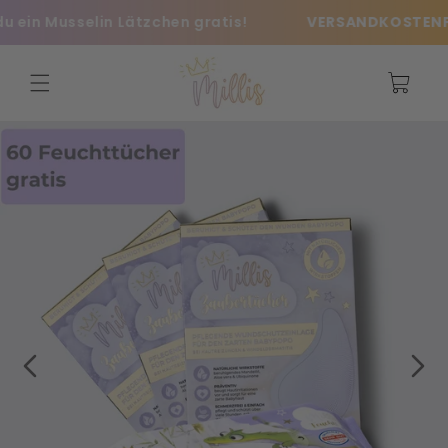
Direkt
in Musselin Lätzchen gratis!
VERSANDKOSTENFREI 
zum
Inhalt
Warenkorb