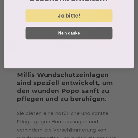
Ja bitte!
Nein danke
Millis Wundschutzeinlagen
sind speziell entwickelt, um
den wunden Popo sanft zu
pflegen und zu beruhigen.
Sie bieten eine natürliche und sanfte
Pflege gegen Hautreizungen und
verhindern die Verschlimmerung von