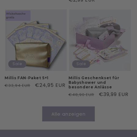
Preis
Preis
Sale
Sale
Millis FAN-Paket 5+1
Millis Geschenkset für
Babyshower und
Normaler
Verkaufspreis
€24,95 EUR
€33,94 EUR
besondere Anlässe
Preis
Normaler
Verkaufspreis
€39,99 EUR
€48,90 EUR
Preis
Alle anzeigen