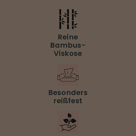
Reine
Bambus-
Viskose
Besonders
reißfest