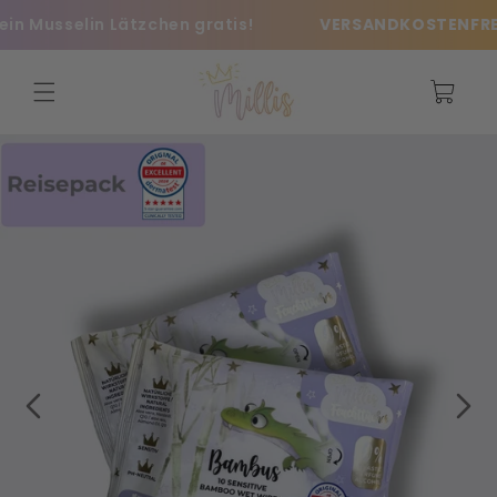
Direkt
Musselin Lätzchen gratis!
VERSANDKOSTENFREI AB
zum
Inhalt
Warenkorb