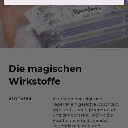
Die magischen
Wirkstoffe
ALOE VERA
Aloe Vera beruhigt und
regeneriert gereizte Babyhaut,
wirkt entzündungshemmend
und antibakteriell, stärkt die
Hautbarriere und spendet
Feuchtigkeit, wodurch