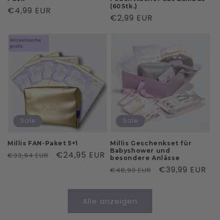
(60Stk.)
Normaler
€4,99 EUR
Normaler
€2,99 EUR
Preis
Preis
Sale
Sale
Millis FAN-Paket 5+1
Millis Geschenkset für
Babyshower und
Normaler
Verkaufspreis
€24,95 EUR
€33,94 EUR
besondere Anlässe
Preis
Normaler
Verkaufspreis
€39,99 EUR
€48,90 EUR
Preis
Alle anzeigen