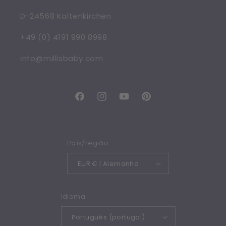
D-24568 Kaltenkirchen
+49 (0) 4191 990 8998
info@millisbaby.com
Facebook
Instagram
YouTube
Pinterest
País/região
EUR € | Alemanha
Idioma
Português (portugal)