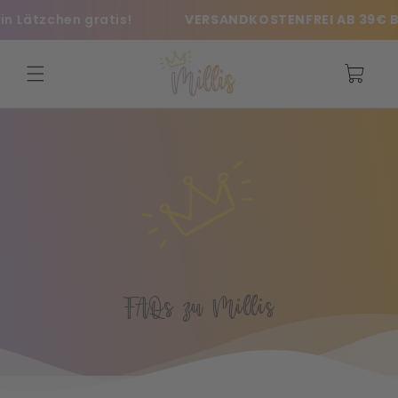
Saltar
n Lätzchen gratis!
VERSANDKOSTENFREI AB 39€ B
para o
conteúdo
Carrinho
FAQs zu Millis