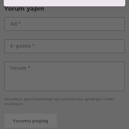
Yorum yapın
Ad
*
E-posta
*
Yorum
*
Yorumların yayınlanabilmesi için onaylanması gerektiğini lütfen
unutmayın.