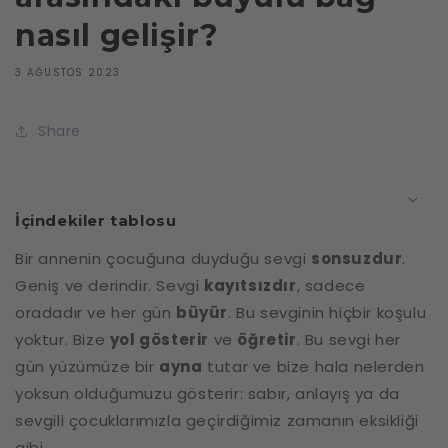
nasıl gelişir?
3 AĞUSTOS 2023
Share
İçindekiler tablosu
Bir annenin çocuğuna duyduğu sevgi
sonsuzdur
.
Geniş ve derindir. Sevgi
kayıtsızdır
, sadece
oradadır ve her gün
büyür
. Bu sevginin hiçbir koşulu
yoktur. Bize
yol gösterir
ve
öğretir
. Bu sevgi her
gün yüzümüze bir
ayna
tutar ve bize hala nelerden
yoksun olduğumuzu gösterir: sabır, anlayış ya da
sevgili çocuklarımızla geçirdiğimiz zamanın eksikliği
gibi.