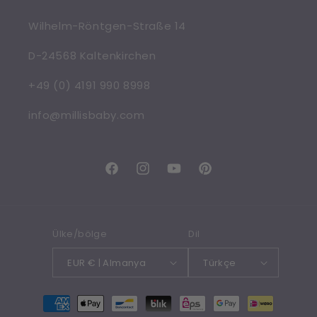
Wilhelm-Röntgen-Straße 14
D-24568 Kaltenkirchen
+49 (0) 4191 990 8998
info@millisbaby.com
Facebook
Instagram
YouTube
Pinterest
Ülke/bölge
Dil
EUR € | Almanya
Türkçe
Ödeme
yöntemleri