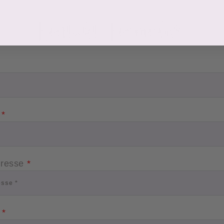
Kontakt Formular
e
*
dresse
*
resse
*
t
*