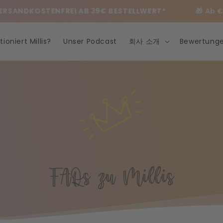
RSANDKOSTENFREI AB 39€ BESTELLWERT*
🎁 Ab €
ioniert Millis?
Unser Podcast
회사 소개
Bewertung
FAQs zu Millis