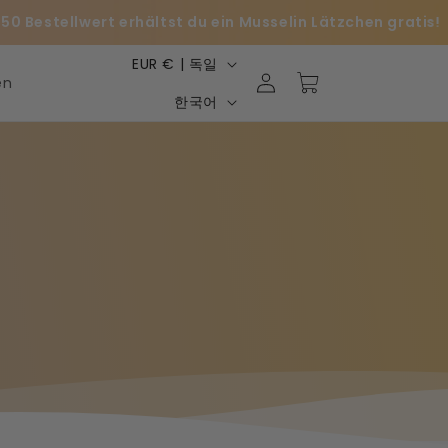
50 Bestellwert erhältst du ein Musselin Lätzchen gratis!
국
로
EUR € | 독일
카
그
en
가
언
트
한국어
인
/
어
지
역