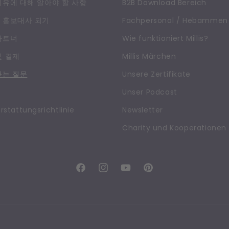
치유에 대해 알아야 할 사항
B2B Download Bereich
 홍보대사 되기
Fachpersonal / Hebammen
파트너
Wie funktioniert Millis?
및 결제
Millis Märchen
묻는 질문
Unsere Zertifikate
Unser Podcast
rstattungsrichtlinie
Newsletter
Charity und Kooperationen
Facebook
Instagram
YouTube
Pinterest