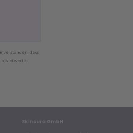
inverstanden, dass
e beantwortet
Skincura GmbH