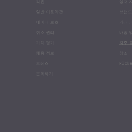
각인
상처 
일반 이용약관
브랜드
데이터 보호
거래 
취소 권리
배송 
가치 평가
자주 
채용 정보
참조
프레스
Rücke
문의하기