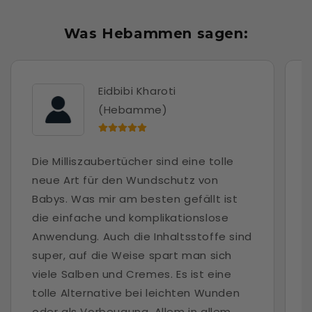
Was Hebammen sagen:
Eidbibi Kharoti
(Hebamme)
Die Milliszaubertücher sind eine tolle
neue Art für den Wundschutz von
Babys. Was mir am besten gefällt ist
M
die einfache und komplikationslose
Anwendung. Auch die Inhaltsstoffe sind
super, auf die Weise spart man sich
n
viele Salben und Cremes. Es ist eine
u
tolle Alternative bei leichten Wunden
b
oder als Vorbeugung. Allem in allem