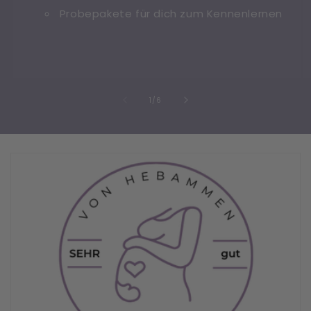
Probepakete für dich zum Kennenlernen
/
1
/
6