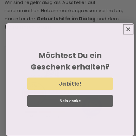
Wir sind regelmäßig als Aussteller auf
renommierten Hebammenkongressen vertreten,
darunter der
Geburtshilfe im Dialog
und dem
Hebammenforum
.
Möchtest Du ein
Geschenk erhalten?
Ja bitte!
Nein danke