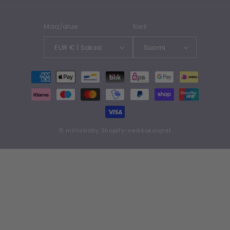
Maa/alue
Kieli
EUR € | Saksa
Suomi
Maksutavat
©
millisbaby
Shopify-verkkokaupat