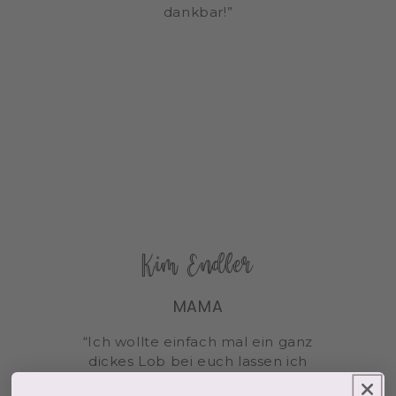
dankbar!”
Kim Endler
MAMA
“Ich wollte einfach mal ein ganz
dickes Lob bei euch lassen ich
liebe eure Tücher. Ich habe damals