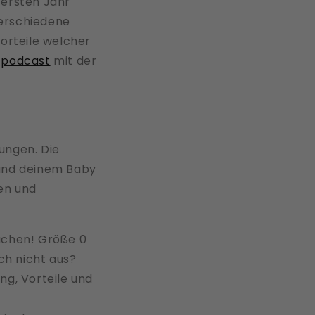
 ersten Jahr
verschiedene
orteile welcher
m
podcast
mit der
ungen. Die
 und deinem Baby
ien und
auchen! Größe 0
och nicht aus?
ng, Vorteile und