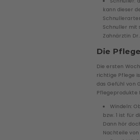
Schnuller: 
kann dieser d
Schnullerarte
Schnuller mit 
Zahnärztin Dr
Die Pfleg
Die ersten Woche
richtige Pflege
das Gefühl von G
Pflegeprodukte f
Windeln: Ob
bzw. 1 ist für
Dann hör doch
Nachteile von 