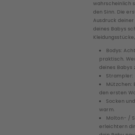
wahrscheinlich s
den Sinn. Die er
Ausdruck deiner 
deines Babys sch
Kleidungsstücke,
Bodys: Ach
praktisch. We
deines Babys
Strampler: 
Mützchen: E
den ersten W
Socken und 
warm.
Molton- / S
erleichtern d
dein Baby neu