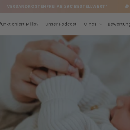
VERSANDKOSTENFREI AB 39€ BESTELLWERT*
🎁 
unktioniert Millis?
Unser Podcast
O nas
Bewertun