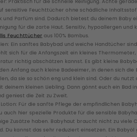
r: Praktisch für die schnelle Reinigung. Achte gerade
f sensitive Feuchttücher ohne schädliche Inhaltsstoff
tik und Parfüm sind. Dadurch bietest du deinem Baby e
nigung für die zarte Haut. Sensitiv, hypoallergen und k
llis Feuchttücher
aus 100% Bambus.
ien: Ein sanftes Babybad und weiche Handtücher sind
lt sich für die Anfangszeit ein kleines Thermometer,
tur richtig abschätzen kannst. Es gibt kleine Bab
 den Anfang auch kleine Badeeimer, in denen sich die
len, da sie so schön eng und klein sind. Oder du nutzt 
it deinem kleinen Liebling. Dann gönnt euch ein Bad i
 geniest die Zeit zu Zweit.
Lotion: Für die sanfte Pflege der empfindlichen Baby
u auch hier spezielle Produkte für die sensible Babyha
ige Zusätze haben. Babyhaut braucht nicht zu viel
. Du kannst das sehr reduziert einsetzen. Ein Babyöl 