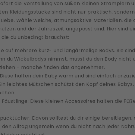
ofort die Vorstellung von süßen kleinen Stramplern 
sten Kleidungsstücke sind nicht nur praktisch, sondern
Liebe. Wähle weiche, atmungsaktive Materialien, die 
ützen und der Jahreszeit angepasst sind. Hier sind ei
 die du unbedingt brauchst:
te auf mehrere kurz- und langärmelige Bodys. Sie si
nn du Wickelbodys nimmst, musst du den Body nicht 
 ziehen – manche finden das angenehmer.
Diese halten dein Baby warm und sind einfach anzuzi
in leichtes Mützchen schützt den Kopf deines Babys,
ochen.
Fäustlinge: Diese kleinen Accessoires halten die Fü
pucktücher: Davon solltest du dir einige bereitlegen,
ir den Alltag ungemein wenn du nicht nach jeder Na
 kleiden möchtest.