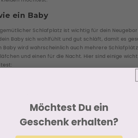
wie ein Baby
 gemütlicher Schlafplatz ist wichtig für dein Neugebo
ein Baby sich wohlfühlt und gut schläft, damit es ge
ein Baby wird wahrscheinlich auch mehrere Schlafplät
läfchen und einen für die Nacht. Hier sind einige wicht
test:
er Wiege: Achte darauf, dass es sicher und stabil ist
herheitsstandards entspricht.
ine feste Matratze ist wichtig für die Sicherheit.
: Diese halten dein Baby warm und verhindern, dass e
Möchtest Du ein
n Kopf zieht oder nachts nicht zugedeckt ist.
Geschenk erhalten?
t: Viele Babys schlafen in der ersten Zeit mit bei euch
en werden Beistellbetten, damit dein Baby seinen eig