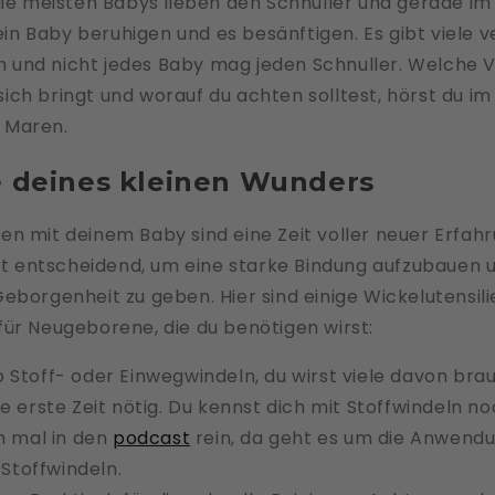
die meisten Babys lieben den Schnuller und gerade im
ein Baby beruhigen und es besänftigen. Es gibt viele 
n und nicht jedes Baby mag jeden Schnuller. Welche V
sich bringt und worauf du achten solltest, hörst du i
. Maren.
e deines kleinen Wunders
n mit deinem Baby sind eine Zeit voller neuer Erfahr
 ist entscheidend, um eine starke Bindung aufzubauen
eborgenheit zu geben. Hier sind einige Wickelutensil
ür Neugeborene, die du benötigen wirst:
 Stoff- oder Einwegwindeln, du wirst viele davon br
 die erste Zeit nötig. Du kennst dich mit Stoffwindeln n
 mal in den
podcast
rein, da geht es um die Anwendu
Stoffwindeln.