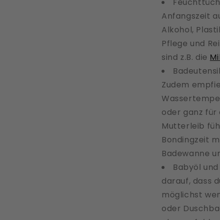
Feuchttüche
Anfangszeit au
Alkohol, Plas
Pflege und Rei
sind z.B. die
Mi
Badeutensil
Zudem empfieh
Wassertempera
oder ganz für
Mutterleib füh
Bondingzeit m
Badewanne und
Babyöl und 
darauf, dass d
möglichst wen
oder Duschbad