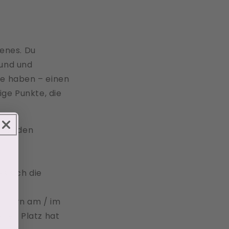
renes. Du
sund und
ze haben – einen
ige Punkte, die
 und den
s sich die
 Eltern am / im
enen Platz hat