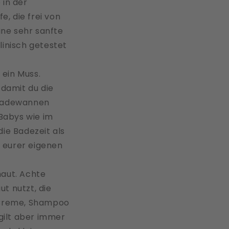
 in der
e, die frei von
ine sehr sanfte
linisch getestet
 ein Muss.
 damit du die
ybadewannen
 Babys wie im
die Badezeit als
n eurer eigenen
haut. Achte
ut nutzt, die
e Creme, Shampoo
gilt aber immer