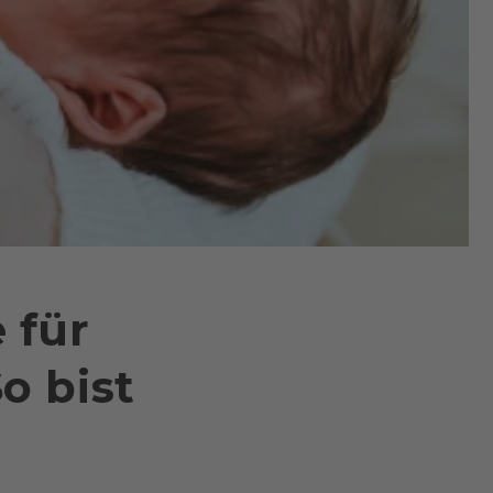
 für
o bist