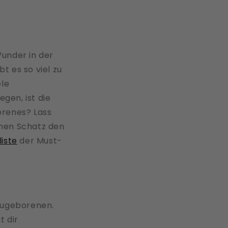
Wunder in der
bt es so viel zu
ele
egen, ist die
orenes? Lass
einen Schatz den
iste
der Must-
Neugeborenen.
 dir