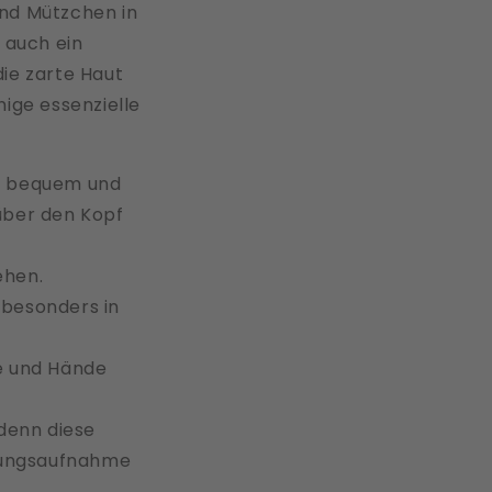
und Mützchen in
 auch ein
die zarte Haut
nige essenzielle
nd bequem und
über den Kopf
ehen.
 besonders in
ße und Hände
 denn diese
hrungsaufnahme