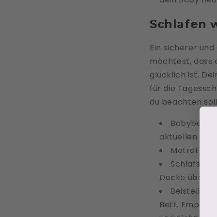
Schlafen 
Ein sicherer und
möchtest, dass d
glücklich ist. D
für die Tagessch
du beachten soll
Babybett od
aktuellen Sic
Matratze: E
Schlafsäcke
Decke über de
Beistellbet
Bett. Empfohl